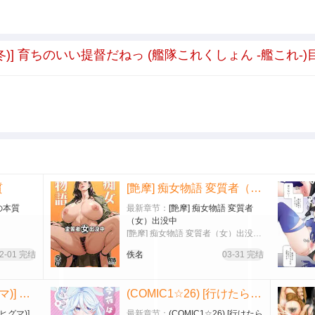
ce (有賀冬)] 育ちのいい提督だねっ (艦隊これくしょん -艦これ-
質
[艶摩] 痴女物語 変質者（女）出没中
影の本質
最新章节：
[艶摩] 痴女物語 変質者
（女）出没中
[艶摩] 痴女物語 変質者（女）出没
中…
2-01 完结
佚名
03-31 完结
[ひぐま屋 (野良ヒグマ)] 義理の姉とすごくなかよしになった話
(COMIC1☆26) [行けたら行く (行けたら行く)] 旅人!今夜はYES？NO？ (原神) [DL版]
ヒグマ)]
最新章节：
(COMIC1☆26) [行けたら