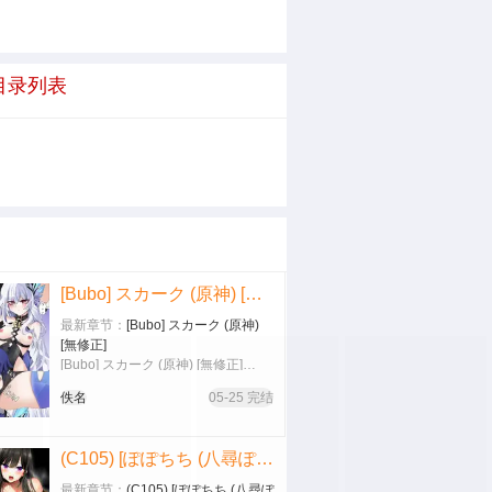
)目录列表
[Bubo] スカーク (原神) [無修正]
最新章节：
[Bubo] スカーク (原神)
[無修正]
[Bubo] スカーク (原神) [無修正]…
佚名
05-25 完结
(C105) [ぽぽちち (八尋ぽち)] 複製マ○コ2〜真面目なマ○コ編〜
最新章节：
(C105) [ぽぽちち (八尋ぽ