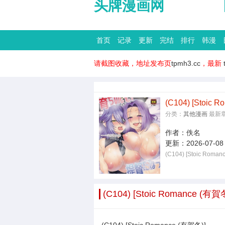
头牌漫画网
首页
记录
更新
完结
排行
韩漫
请截图收藏，地址发布页
tpmh3.cc
，最新
(C104) [Sto
分类：
其他漫画
最新
作者：
佚名
更新：
2026-07-08
(C104) [Stoic 
(C104) [Stoic Roman