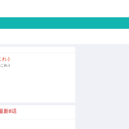
これ-)
艦これ-)
 最新8话