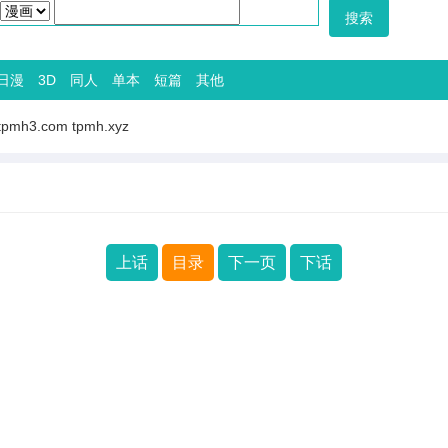
日漫
3D
同人
单本
短篇
其他
tpmh3.com
tpmh.xyz
上话
目录
下一页
下话