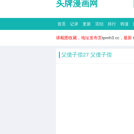
头牌漫画网
首页
记录
更新
完结
排行
韩漫
请截图收藏，地址发布页
tpmh3.cc
，最新
父债子偿27 父债子偿