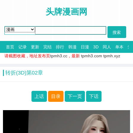
头牌漫画网
首页
记录
更新
完结
排行
韩漫
日漫
3D
同人
单本
短
请截图收藏，地址发布页
tpmh3.cc
，最新
tpmh3.com
tpmh.xyz
转折(3D)第02章
上话
目录
下一页
下话