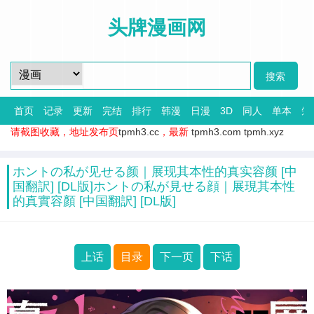
头牌漫画网
首页
记录
更新
完结
排行
韩漫
日漫
3D
同人
单本
短
请截图收藏，地址发布页
tpmh3.cc
，最新
tpmh3.com
tpmh.xyz
ホントの私が见せる颜｜展现其本性的真实容颜 [中
国翻訳] [DL版]ホントの私が見せる顔｜展現其本性
的真實容顏 [中国翻訳] [DL版]
上话
目录
下一页
下话