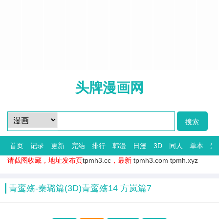
头牌漫画网
首页
记录
更新
完结
排行
韩漫
日漫
3D
同人
单本
短
请截图收藏，地址发布页
tpmh3.cc
，最新
tpmh3.com
tpmh.xyz
青鸾殇-秦璐篇(3D)青鸾殇14 方岚篇7