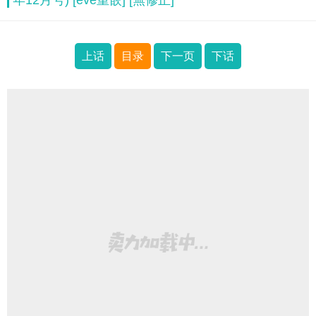
年12月号) [eve重嵌] [無修正]
上话
目录
下一页
下话