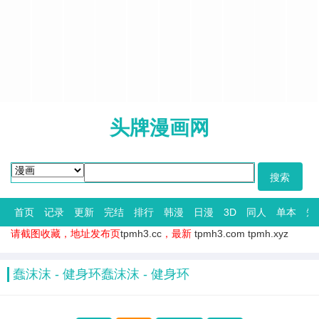
头牌漫画网
首页
记录
更新
完结
排行
韩漫
日漫
3D
同人
单本
短
请截图收藏，地址发布页
tpmh3.cc
，最新
tpmh3.com
tpmh.xyz
蠢沫沫 - 健身环蠢沫沫 - 健身环