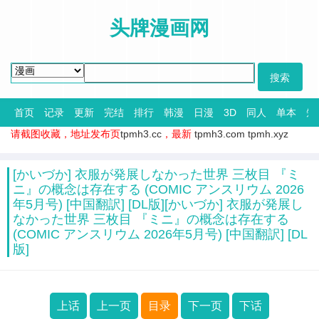
头牌漫画网
首页
记录
更新
完结
排行
韩漫
日漫
3D
同人
单本
短
请截图收藏，地址发布页
tpmh3.cc
，最新
tpmh3.com
tpmh.xyz
[かいづか] 衣服が発展しなかった世界 三枚目 『ミ
ニ』の概念は存在する (COMIC アンスリウム 2026
年5月号) [中国翻訳] [DL版][かいづか] 衣服が発展し
なかった世界 三枚目 『ミニ』の概念は存在する
(COMIC アンスリウム 2026年5月号) [中国翻訳] [DL
版]
上话
上一页
目录
下一页
下话