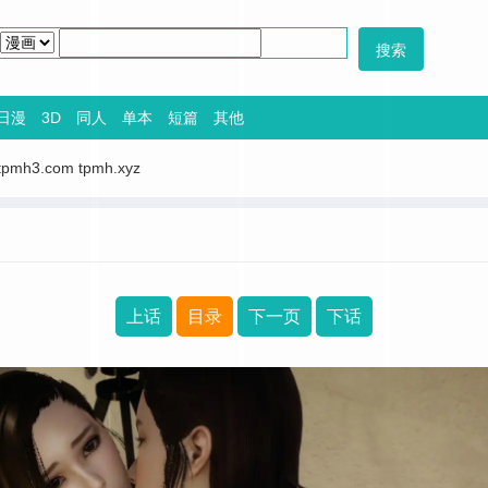
日漫
3D
同人
单本
短篇
其他
tpmh3.com
tpmh.xyz
上话
目录
下一页
下话