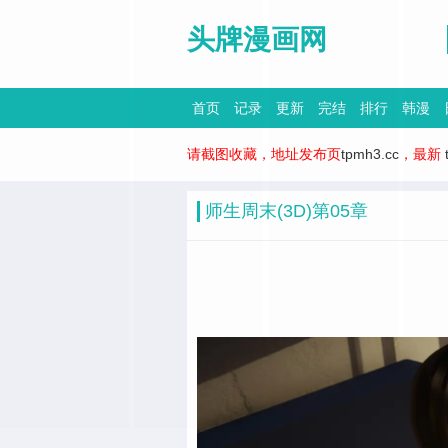
头牌漫画网
首页
记录
更新
完结
排行
韩漫
请截图收藏，地址发布页
tpmh3.cc
，最新
师生周末(3D)第05章