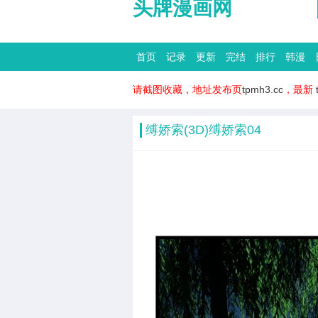
头牌漫画网
首页
记录
更新
完结
排行
韩漫
请截图收藏，地址发布页
tpmh3.cc
，最新
缚娇索(3D)缚娇索04