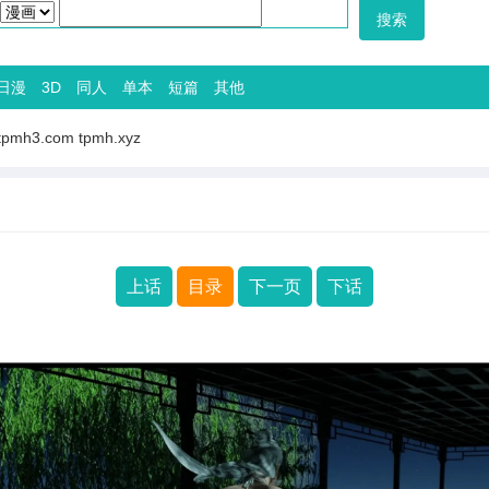
日漫
3D
同人
单本
短篇
其他
tpmh3.com
tpmh.xyz
上话
目录
下一页
下话