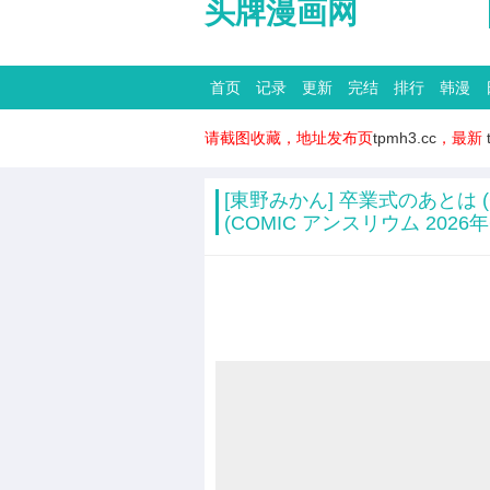
头牌漫画网
首页
记录
更新
完结
排行
韩漫
请截图收藏，地址发布页
tpmh3.cc
，最新
[東野みかん] 卒業式のあとは (C
(COMIC アンスリウム 2026年6