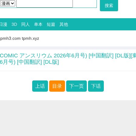
日漫
3D
同人
单本
短篇
其他
tpmh3.com
tpmh.xyz
OMIC アンスリウム 2026年6月号) [中国翻訳] [DL版
月号) [中国翻訳] [DL版]
上话
目录
下一页
下话