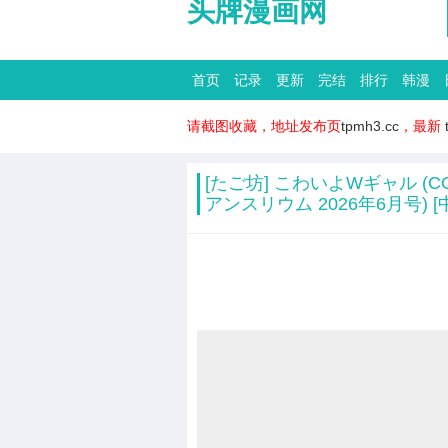
头牌漫画网
首页
记录
更新
完结
排行
韩漫
请截图收藏，地址发布页
tpmh3.cc
，最新
[たご坊] こわいよWギャル (CO
アンスリウム 2026年6月号) [中