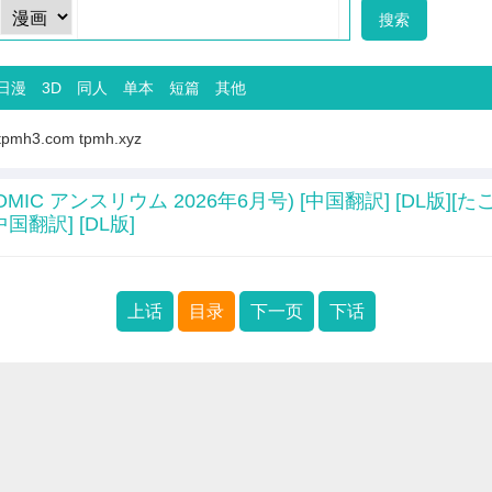
日漫
3D
同人
单本
短篇
其他
tpmh3.com
tpmh.xyz
MIC アンスリウム 2026年6月号) [中国翻訳] [DL版][た
国翻訳] [DL版]
上话
目录
下一页
下话