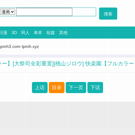
日漫
3D
同人
单本
短篇
其他
tpmh3.com
tpmh.xyz
ラー】[大祭司全彩重置][桃山ジロウ] 快楽園【フルカラー
上话
目录
下一页
下话