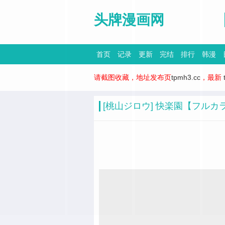
头牌漫画网
首页
记录
更新
完结
排行
韩漫
请截图收藏，地址发布页
tpmh3.cc
，最新
[桃山ジロウ] 快楽園【フルカ